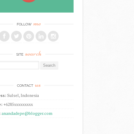
me
FOLLOW
search
SITE
r:
us
CONTACT
ss:
Sulsel, Indonesia
:
+6285xxxxxxxxx
:
anandadepe@blogger.com