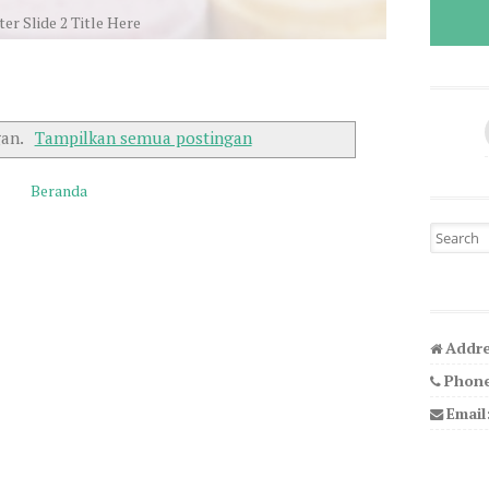
er Slide 2 Title Here
bahagia bersama selamanya ^^
gan.
Tampilkan semua postingan
Beranda
Search fo
Addre
Phone
Email