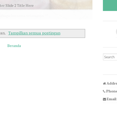
bahagia bersama selamanya ^^
gan.
Tampilkan semua postingan
Beranda
Search fo
Addre
Phone
Email