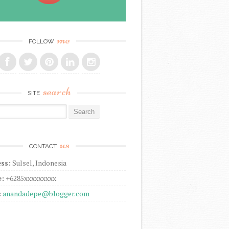
me
FOLLOW
search
SITE
r:
us
CONTACT
ss:
Sulsel, Indonesia
:
+6285xxxxxxxxx
:
anandadepe@blogger.com